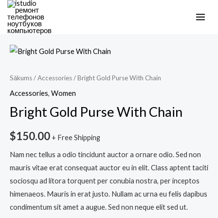
Skip
MAI
to
ME
content
Bright
Gold
Purse
Sākums
/
Accessories
/ Bright Gold Purse With Chain
With
Accessories
,
Women
Chain
Bright Gold Purse With Chain
daudzums
$
150.00
+ Free Shipping
Nam nec tellus a odio tincidunt auctor a ornare odio. Sed non
mauris vitae erat consequat auctor eu in elit. Class aptent taciti
sociosqu ad litora torquent per conubia nostra, per inceptos
himenaeos. Mauris in erat justo. Nullam ac urna eu felis dapibus
condimentum sit amet a augue. Sed non neque elit sed ut.