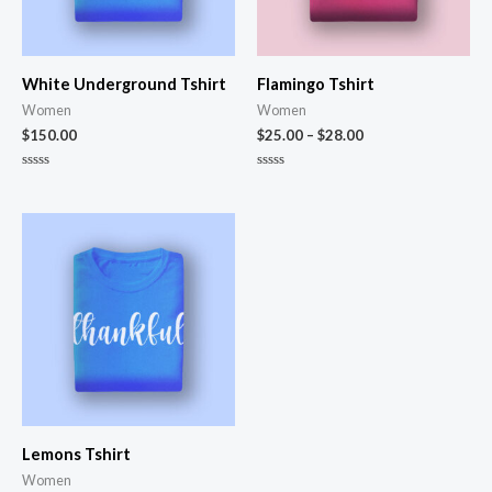
White Underground Tshirt
Flamingo Tshirt
Women
Women
$
150.00
$
25.00
–
$
28.00
Novērtēts
Novērtēts
ar
ar
0
0
no
no
5
5
Lemons Tshirt
Women