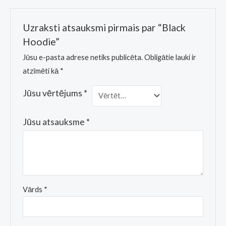
Uzraksti atsauksmi pirmais par “Black
Hoodie”
Jūsu e-pasta adrese netiks publicēta.
Obligātie lauki ir
atzīmēti kā
*
Jūsu vērtējums
*
Jūsu atsauksme
*
Vārds
*