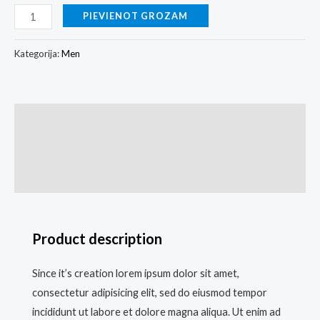
PIEVIENOT GROZAM
Kategorija:
Men
Apraksts
Papildu informācija
Atsauksmes (0)
Product description
Since it’s creation lorem ipsum dolor sit amet,
consectetur adipisicing elit, sed do eiusmod tempor
incididunt ut labore et dolore magna aliqua. Ut enim ad