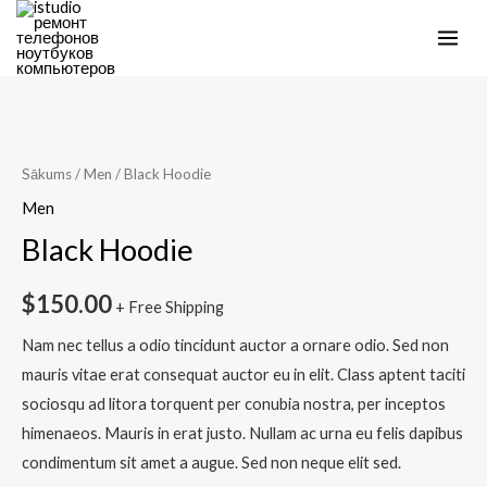
Skip
MAI
to
ME
content
Black
Hoodie
daudzums
Sākums
/
Men
/ Black Hoodie
Men
Black Hoodie
$
150.00
+ Free Shipping
Nam nec tellus a odio tincidunt auctor a ornare odio. Sed non
mauris vitae erat consequat auctor eu in elit. Class aptent taciti
sociosqu ad litora torquent per conubia nostra, per inceptos
himenaeos. Mauris in erat justo. Nullam ac urna eu felis dapibus
condimentum sit amet a augue. Sed non neque elit sed.