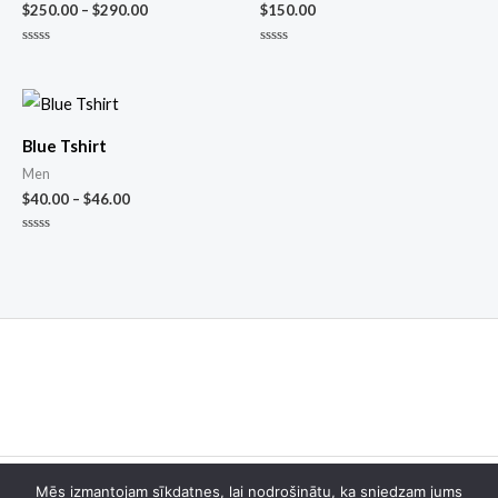
$
250.00
–
$
290.00
$
150.00
Novērtēts
Novērtēts
ar
ar
0
0
no
no
5
5
Blue Tshirt
Men
$
40.00
–
$
46.00
Novērtēts
ar
0
no
5
Mēs izmantojam sīkdatnes, lai nodrošinātu, ka sniedzam jums
Copyright © 2026 iStudio. Powered by iStudio.